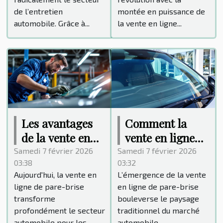
de l’entretien
montée en puissance de
automobile. Grâce à...
la vente en ligne...
Les avantages
Comment la
de la vente en
vente en ligne
ligne de pare-
de pare-brise
Samedi 7 février 2026
Samedi 7 février 2026
03:38
03:32
brise pour les
révolutionne le
Aujourd'hui, la vente en
L’émergence de la vente
professionnels
marché
ligne de pare-brise
en ligne de pare-brise
automobile ?
transforme
bouleverse le paysage
profondément le secteur
traditionnel du marché
automobile pour les...
automobile....