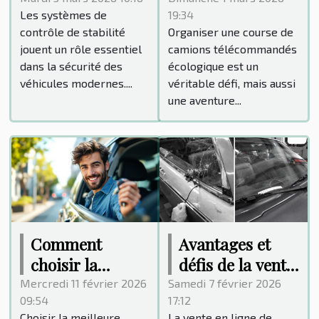
Les systèmes de
19:34
système de
course de
contrôle de stabilité
Organiser une course de
contrôle de
camions
jouent un rôle essentiel
camions télécommandés
stabilité
télécommandés
dans la sécurité des
écologique est un
écologique ?
véhicules modernes....
véritable défi, mais aussi
une aventure...
Comment
Avantages et
choisir la
défis de la vente
meilleure école
en ligne de
Mercredi 11 février 2026
Samedi 7 février 2026
09:54
17:12
de conduite
pare-brise pour
Choisir la meilleure
La vente en ligne de