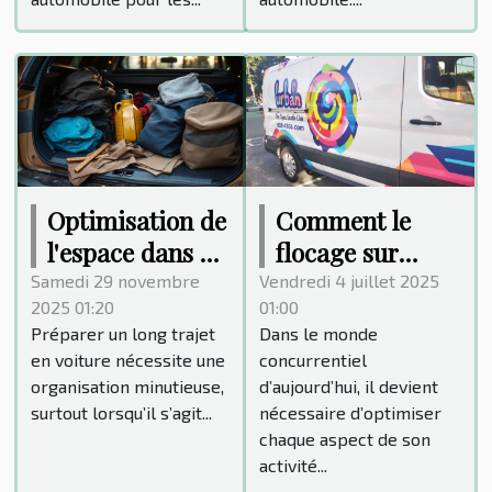
Optimisation de
Comment le
l'espace dans un
flocage sur
coffre pour
mesure
Samedi 29 novembre
Vendredi 4 juillet 2025
2025 01:20
01:00
longs trajets
transforme-t-il
Préparer un long trajet
Dans le monde
votre
en voiture nécessite une
concurrentiel
camionnette en
organisation minutieuse,
d’aujourd’hui, il devient
outil marketing
surtout lorsqu’il s’agit...
nécessaire d’optimiser
?
chaque aspect de son
activité...