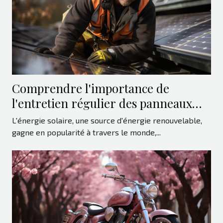
Comprendre l'importance de
l'entretien régulier des panneaux
solaires pour la longévité de vos
L'énergie solaire, une source d'énergie renouvelable,
équipements
gagne en popularité à travers le monde,...