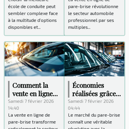
pour vos besoins
les
école de conduite peut
pare-brise révolutionne
?
professionnels
sembler complexe face
le secteur automobile
à la multitude d’options
professionnel par ses
disponibles et...
multiples...
Comment la
Économies
vente en ligne
réalisées grâce à
de pare-brise
l'achat de pare-
Samedi 7 février 2026
Samedi 7 février 2026
14:40
04:44
révolutionne
brise en ligne
La vente en ligne de
Le marché du pare-brise
l'entretien
pare-brise transforme
connaît une véritable
automobile ?
radicalement le secteur
révolution avec la