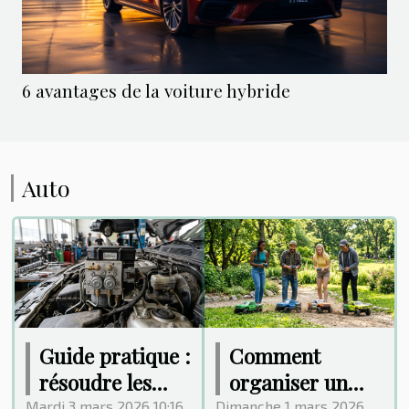
6 avantages de la voiture hybride
Auto
Guide pratique :
Comment
résoudre les
organiser un
problèmes de
événement de
Mardi 3 mars 2026 10:16
Dimanche 1 mars 2026