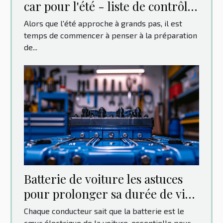
car pour l'été - liste de contrôle
pour un voyage sans souci
Alors que l'été approche à grands pas, il est
temps de commencer à penser à la préparation
de...
Batterie de voiture les astuces
pour prolonger sa durée de vie
et éviter les pannes
Chaque conducteur sait que la batterie est le
cœur électrique de la voiture, essentielle pour...