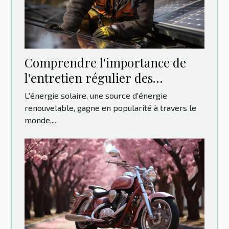
Comprendre l'importance de
l'entretien régulier des
panneaux solaires pour la
L'énergie solaire, une source d'énergie
longévité de vos équipements
renouvelable, gagne en popularité à travers le
monde,...