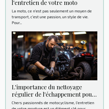
l'entretien de votre moto
La moto, ce n'est pas seulement un moyen de
transport, c'est une passion, un style de vie.
Pour...
L'importance du nettoyage
régulier de l'échappement pour
le maintien de la moto
Chers passionnés de motocyclisme, l'entretien
de votre monture est un élément clé pour